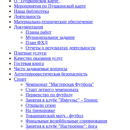
О "Пушкинской карте"
Мероприятия по Пушкинской карте
Наша библиотека
Деятельность
Материально-технические обеспечение
Документация
Планы работ
Муниципальное задание
План ФХД
Отчеты о результатах деятельности
Платные услуги
Качество оказания услуг
Гостевая книга
Часто задаваемые вопросы
Антитеррористическая безопасность
Спорт
Чемпионат "Мастерская Футбола"
Старт летнего чемпионата
Первенство по футболу
Занятия в клубе "Импульс" - Теннис
Открыли сезон
На тренировке
Товарищеский матч - футбол
Финальные волейбольные соревнования
Занятия в клубе "Настроение": йога