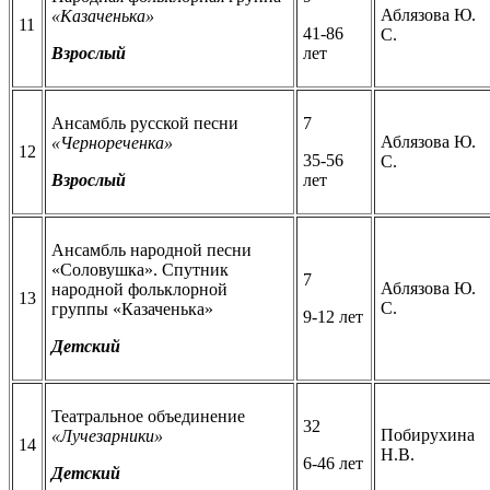
Аблязова Ю.
«Казаченька»
11
41-86
С.
Взрослый
лет
Ансамбль русской песни
7
Аблязова Ю.
«Чернореченка»
12
35-56
С.
Взрослый
лет
Ансамбль народной песни
«Соловушка». Спутник
7
Аблязова Ю.
народной фольклорной
13
С.
группы «Казаченька»
9-12 лет
Детский
Театральное объединение
32
Побирухина
«Лучезарники»
14
Н.В.
6-46 лет
Детский