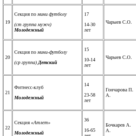
Секция по
мини футболу
17
19
Чарыев С.О.
(ст группа мужч)
14-30
Молодежный
лет
15
Секция по
мини-футболу
20
Чарыев С.О.
10-14
(ср группа)
Детский
лет
14
Фитнесс-клуб
Гончарова П.
21
23-58
А.
Молодежный
лет
36
Секция
«Атлет»
Бочкарев А.
22
16-65
А.
Молодежный
лет