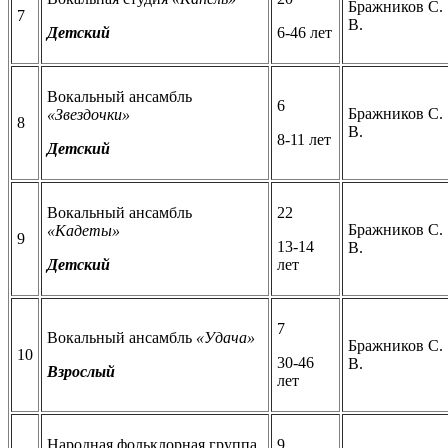
Бражников С.
7
В.
Детский
6-46 лет
Вокальный ансамбль
6
Бражников С.
«Звездочки»
8
В.
8-11 лет
Детский
Вокальный ансамбль
22
Бражников С.
«Кадеты»
9
13-14
В.
Детский
лет
7
Вокальный ансамбль
«Удача»
Бражников С.
10
30-46
В.
Взрослый
лет
Народная фольклорная группа
9