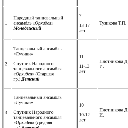
7
Народный танцевальный
1
ансамбль
«Орхидея»
Тузикова Т.П.
13-17
Молодежный
лет
Танцевальный ансамбль
«Лучики»
11
Плотникова Д
Спутник Народного
2
11-13
И.
танцевального ансамбля
лет
«Орхидея»
(Старшая
гр.)
Детский
Танцевальный ансамбль
«Лучики»
10
Плотникова Д
Спутник Народного
3
10-12
И.
танцевального ансамбля
лет
«Орхидея»
(средняя
гр.)
Детский