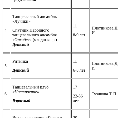
Танцевальный ансамбль
«Лучики»
11
Плотникова Д
Спутник Народного
4
И
танцевального ансамбля
8-9 лет
«Орхидея»
(младшая гр.)
Детский
Ритмика
11
Плотникова Д
5
И
Детский
6-8 лет
Танцевальный клуб
17
«Настроение»
6
Тузикова Т. П.
22-56
Взрослый
лет
Вокальная студия
«Капель»
20