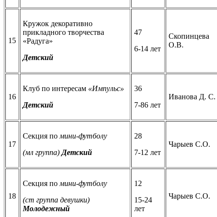
Кружок декоративно
прикладного творчества
47
Скопинцева
15
«Радуга»
О.В.
6-14 лет
Детский
Клуб по интересам
«Импульс»
36
16
Иванова Д. С.
Детский
7-86 лет
Секция по
мини-футболу
28
17
Чарыев С.О.
(мл группа)
Детский
7-12 лет
Секция по
мини-футболу
12
18
Чарыев С.О.
(ст группа девушки)
15-24
Молодежный
лет