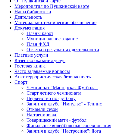
О "Пушкинской карте"
Мероприятия по Пушкинской карте
Наша библиотека
Деятельность
Материально-технические обеспечение
Документация
Планы работ
Муниципальное задание
План ФХД
Отчеты о результатах деятельности
Платные услуги
Качество оказания услуг
Гостевая книга
Часто задаваемые вопросы
Антитеррористическая безопасность
Спорт
Чемпионат "Мастерская Футбола"
Старт летнего чемпионата
Первенство по футболу
Занятия в клубе "Импульс" - Теннис
Открыли сезон
На тренировке
Товарищеский матч - футбол
Финальные волейбольные соревнования
Занятия в клубе "Настроение": йога