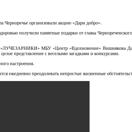
ла Черноречье организовали акцию «Дари добро».
о здоровью получили памятные подарки от главы Чернореченског
ия «ЛУЧЕЗАРНИКИ» МБУ «Центр «Вдохновение» Вишнякова Даш
елое представление с веселыми загадками и конкурсами.
ного настроения.
ся ежедневно преодолевать непростые жизненные обстоятельства