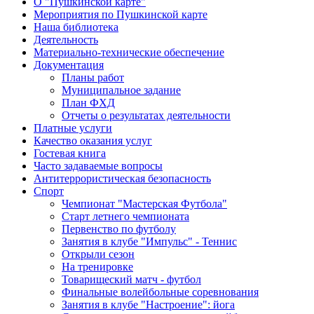
О "Пушкинской карте"
Мероприятия по Пушкинской карте
Наша библиотека
Деятельность
Материально-технические обеспечение
Документация
Планы работ
Муниципальное задание
План ФХД
Отчеты о результатах деятельности
Платные услуги
Качество оказания услуг
Гостевая книга
Часто задаваемые вопросы
Антитеррористическая безопасность
Спорт
Чемпионат "Мастерская Футбола"
Старт летнего чемпионата
Первенство по футболу
Занятия в клубе "Импульс" - Теннис
Открыли сезон
На тренировке
Товарищеский матч - футбол
Финальные волейбольные соревнования
Занятия в клубе "Настроение": йога