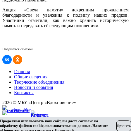
Акция «Свеча памяти» искренним проявлением
благодарности и уважения к подвигу наших предков.
Участники отметили, как важно хранить историческую
память и передавать её следующим поколениям.
Поделиться ссылкой
Главная
Общие сведения
Творческие объединения
Новости и события
Контакты
2026 © МБУ «Центр «Вдохновение»
Карта сайта
Продолжая использовать наш сайт, вы даете согласие на
Разработка сайта
обработку файлов cookie, пользовательских данных. Нажмите
Принять
«Принять», если вы согласны с
Политикой
.