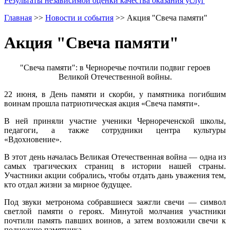
Результаты независимой оценки качества оказания услуг
Главная
>>
Новости и события
>>
Акция "Свеча памяти"
Акция "Свеча памяти"
"Свеча памяти": в Черноречье почтили подвиг героев
Великой Отечественной войны.
22 июня, в День памяти и скорби, у памятника погибшим
воинам прошла патриотическая акция «Свеча памяти».
В ней приняли участие ученики Чернореченской школы,
педагоги, а также сотрудники центра культуры
«Вдохновение».
В этот день началась Великая Отечественная война — одна из
самых трагических страниц в истории нашей страны.
Участники акции собрались, чтобы отдать дань уважения тем,
кто отдал жизни за мирное будущее.
Под звуки метронома собравшиеся зажгли свечи — символ
светлой памяти о героях. Минутой молчания участники
почтили память павших воинов, а затем возложили свечи к
подножию памятника.