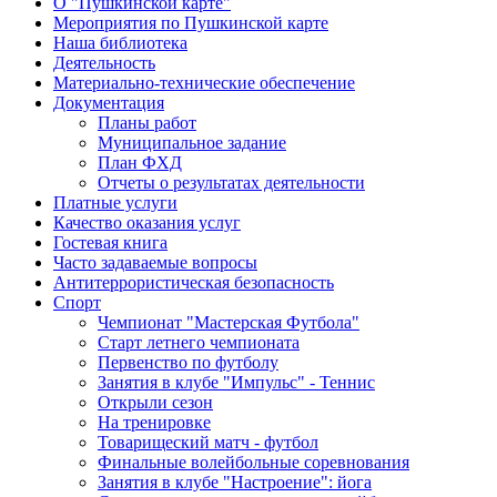
О "Пушкинской карте"
Мероприятия по Пушкинской карте
Наша библиотека
Деятельность
Материально-технические обеспечение
Документация
Планы работ
Муниципальное задание
План ФХД
Отчеты о результатах деятельности
Платные услуги
Качество оказания услуг
Гостевая книга
Часто задаваемые вопросы
Антитеррористическая безопасность
Спорт
Чемпионат "Мастерская Футбола"
Старт летнего чемпионата
Первенство по футболу
Занятия в клубе "Импульс" - Теннис
Открыли сезон
На тренировке
Товарищеский матч - футбол
Финальные волейбольные соревнования
Занятия в клубе "Настроение": йога