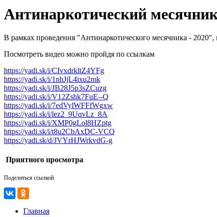
Антинаркотический месячник
В рамках проведения "Антинаркотического месячника - 2020",
Посмотреть видео можно пройдя по ссылкам
https://yadi.sk/i/CIvxdrkltZ4YFg
https://yadi.sk/i/1nhJjL4ixu2mk
https://yadi.sk/i/JB28J5p3sZCuzg
https://yadi.sk/i/V12Zshk7FuE--Q
https://yadi.sk/i/7edVylWFFfWgxw
https://yadi.sk/i/lez2_9UqvLz_8A
https://yadi.sk/i/XMP0gLol8HZptg
https://yadi.sk/i/t8u2CbAxDC-VCQ
https://yadi.sk/d/JVYrHJWrkvdG-g
Приятного просмотра
Поделиться ссылкой
Главная