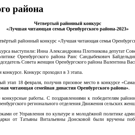
го района
Четвертый районный конкурс
«Лучшая читающая семья Оренбургского района-2023»
четвёртый районный конкурс «Лучшая читающая семья Оренбургс
урса выступили: Инна Александровна Плотникова депутат Совета
литике Оренбургского района Раис Сандыбекович Байдельдин
едседатель Совета женщин Оренбургского района Валентина Вас
 конкурсе. Конкурс проходил в 3 этапа.
й этап 18 февраля, получив призовое место в конкурсе «Сама
амая читающая семейная династия Оренбургского района»
.
конкурсные работы. С поздравлениями к победителям районно
ренбургского регионального отделения Движения сельских женщ
рками от Управления по культуре и молодёжной политике адми
арки от Татьяны Витальевны Донсковой были вручены поб