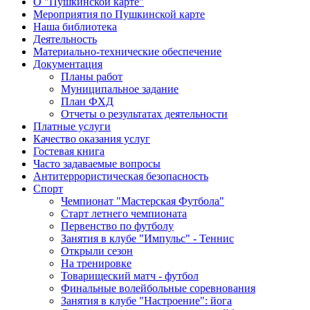
О "Пушкинской карте"
Мероприятия по Пушкинской карте
Наша библиотека
Деятельность
Материально-технические обеспечение
Документация
Планы работ
Муниципальное задание
План ФХД
Отчеты о результатах деятельности
Платные услуги
Качество оказания услуг
Гостевая книга
Часто задаваемые вопросы
Антитеррористическая безопасность
Спорт
Чемпионат "Мастерская Футбола"
Старт летнего чемпионата
Первенство по футболу
Занятия в клубе "Импульс" - Теннис
Открыли сезон
На тренировке
Товарищеский матч - футбол
Финальные волейбольные соревнования
Занятия в клубе "Настроение": йога