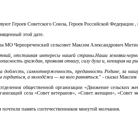
ствуют Героев Советского Союза, Героев Российской Федерации ,
вященный этой дате.
ава МО Чернореченский сельсовет Максим Александрович Мити
ствий, отстаивая интересы нашей страны.Наши земляки-черн
опасность граждан, проявляя отвагу, силу духа и, невзирая на 
за доблесть, самоотверженность, преданность Родине, за нашу
 гордиться, а молодёжи — на кого равняться
." - сказал Макси
 отделения общественной организации «Движение сельских жен
рганизаций села «Совет ветеранов», «Совет женщин», «Совет м
 почтили память соотечественников минутой молчания.