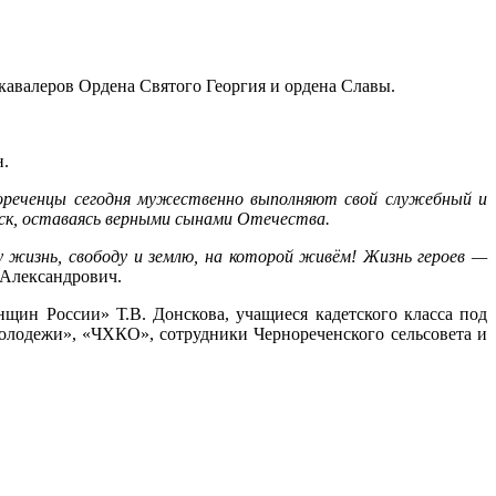
 кавалеров Ордена Святого Георгия и ордена Славы.
н.
ореченцы сегодня мужественно выполняют свой служебный и
риск, оставаясь верными сынами Отечества.
 жизнь, свободу и землю, на которой живём! Жизнь героев —
м Александрович.
щин России» Т.В. Донскова, учащиеся кадетского класса под
олодежи», «ЧХКО», сотрудники Чернореченского сельсовета и