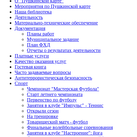
О "Пушкинской карте"
Мероприятия по Пушкинской карте
Наша библиотека
Деятельность
Материально-технические обеспечение
Документация
Планы работ
Муниципальное задание
План ФХД
Отчеты о результатах деятельности
Платные услуги
Качество оказания услуг
Гостевая книга
Часто задаваемые вопросы
Антитеррористическая безопасность
Спорт
Чемпионат "Мастерская Футбола"
Старт летнего чемпионата
Первенство по футболу
Занятия в клубе "Импульс" - Теннис
Открыли сезон
На тренировке
Товарищеский матч - футбол
Финальные волейбольные соревнования
Занятия в клубе "Настроение": йога