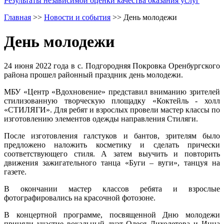
Результаты независимой оценки качества оказания услуг
Главная
>>
Новости и события
>>
День молодежи
День молодежи
24 июня 2022 года в с. Подгородняя Покровка Оренбургского
района прошел районный праздник день молодежи.
МБУ «Центр «Вдохновение» представил вниманию зрителей
стилизованную творческую площадку «Коктейль - холл
«СТИЛЯГИ». Для ребят и взрослых провели мастер классы по
изготовлению элементов одежды направления Стиляги.
После изготовления галстуков и бантов, зрителям было
предложено наложить косметику и сделать прически
соответствующего стиля. А затем выучить и повторить
движения зажигательного танца «Буги – вуги», танцуя на
газете.
В окончании мастер классов ребята и взрослые
фотографировались на красочной фотозоне.
В концертной программе, посвященной Дню молодежи
приняли участие вокальный дуэт Олеся Лихолетова и Инна