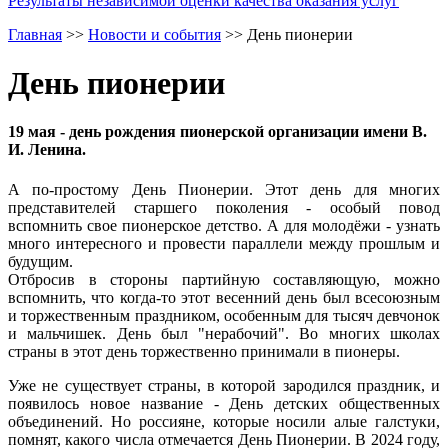
Результаты независимой оценки качества оказания услуг
Главная
>>
Новости и события
>>
День пионерии
День пионерии
19 мая - день рождения пионерской организации имени В.
И. Ленина.
А по-простому День Пионерии. Этот день для многих
представителей старшего поколения - особый повод
вспомнить свое пионерское детство. А для молодёжи - узнать
много интересного и провести параллели между прошлым и
будущим.
Отбросив в стороны партийную составляющую, можно
вспомнить, что когда-то этот весенний день был всесоюзным
и торжественным праздником, особенным для тысяч девчонок
и мальчишек. День был "нерабочий". Во многих школах
страны в этот день торжественно принимали в пионеры.
Уже не существует страны, в которой зародился праздник, и
появилось новое название - День детских общественных
объединений. Но россияне, которые носили алые галстуки,
помнят, какого числа отмечается День Пионерии. В 2024 году,