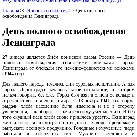
Результаты независимой оценки качества оказания услуг
Главная
>>
Новости и события
>>
День полного
освобождения Ленинграда
День полного освобождения
Ленинграда
27 января является Днём воинской славы России — День
полного освобождения советскими войсками города
Ленинграда от блокады его немецко-фашистскими войсками
(1944 год).
Для нашего народа начались дни суровых испытаний. А для
города Ленинграда началось такое испытание, о котором
нельзя говорить без слез. Город был взят в огненное кольцо и
отрезан от всего внешнего мира. С 13 ноября 1941 года норма
выдачи хлеба населению была изменена и не в сторону
увеличения, а наоборот, к значительному уменьшению. И без
того скудный паек хлеба снова пришлось урезать.. Ленинград
жил и боролся несмотря на трудности. Заводы продолжали
выпускать военную продукцию. Голодные измученные люди
работали из последних сил.. Мужчины, женщины и