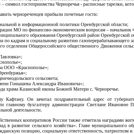
– символ гостеприимства Черноречья - расписные тарелки, кото
равить чернореченцев прибыли почетные гости:
ональной и информационной политики Оренбургской области;
трации МО по финансово-экономическим вопросам – начальник 
униципального образования Оренбургский район Оренбургской о
а по кадрам и социальному развитию газоперерабатывающего з
кого отделения Общероссийского общественного Движения сель
Павловка»;
снополье»;
ора ООО «Краснополье»;
Оренбуржья»;
ничнодольского сельсовета;
ени Гонышева Александра Ивановича»;
ода храма Казанской иконы Божией Матери с. Черноречье.
 Кафтану. Он зачитал поздравительный адрес от губернат
сти главному бухгалтеру администрации Светлане Ивановне 
льной деятельности.
озяйственных кооперативов России также отметила наградами ж
ад в развитие сельского хозяйства». Главе муниципального о
жданскую позицию, социальную ответственность, патриотизм и л