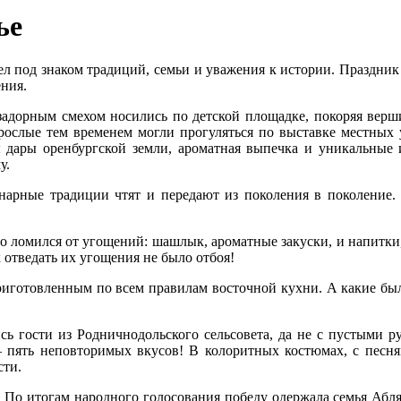
ье
ел под знаком традиций, семьи и уважения к истории. Праздник
ения.
 задорным смехом носились по детской площадке, покоряя вершин
Взрослые тем временем могли прогуляться по выставке местны
ы дары оренбургской земли, ароматная выпечка и уникальные 
у.
нарные традиции чтят и передают из поколения в поколение.
льно ломился от угощений: шашлык, ароматные закуски, и напитк
отведать их угощения не было отбоя!
иготовленным по всем правилам восточной кухни. А какие был
сь гости из Родничнодольского сельсовета, да не с пустыми 
– пять неповторимых вкусов! В колоритных костюмах, с песн
сти.
я! По итогам народного голосования победу одержала семья Абл