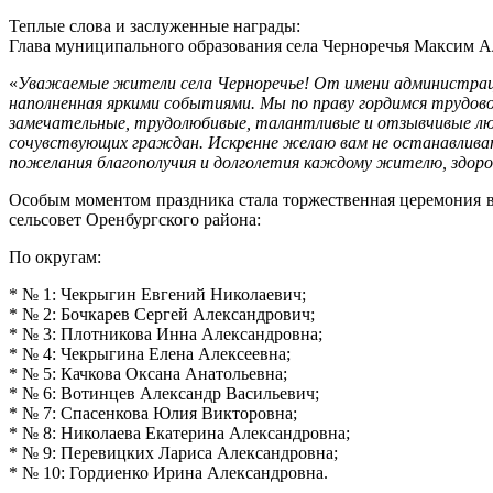
Теплые слова и заслуженные награды:
Глава муниципального образования села Черноречья Максим А
«
Уважаемые жители села Черноречье! От имени администрации
наполненная яркими событиями. Мы по праву гордимся трудовой
замечательные, трудолюбивые, талантливые и отзывчивые лю
сочувствующих граждан. Искренне желаю вам не останавливат
пожелания благополучия и долголетия каждому жителю, здоровь
Особым моментом праздника стала торжественная церемония в
сельсовет Оренбургского района:
По округам:
* № 1: Чекрыгин Евгений Николаевич;
* № 2: Бочкарев Сергей Александрович;
* № 3: Плотникова Инна Александровна;
* № 4: Чекрыгина Елена Алексеевна;
* № 5: Качкова Оксана Анатольевна;
* № 6: Вотинцев Александр Васильевич;
* № 7: Спасенкова Юлия Викторовна;
* № 8: Николаева Екатерина Александровна;
* № 9: Перевицких Лариса Александровна;
* № 10: Гордиенко Ирина Александровна.