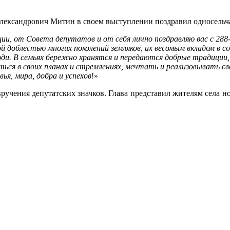
лександрович Митин в своем выступлении поздравил односельча
, от Совета депутатов и от себя лично поздравляю вас с 288-
 доблестью многих поколений земляков, их весомым вкладом в с
ди. В семьях бережно хранятся и передаются добрые традиции
ься в своих планах и стремлениях, мечтать и реализовывать с
я, мира, добра и успехов
!»
ручения депутатских значков. Глава представил жителям села 