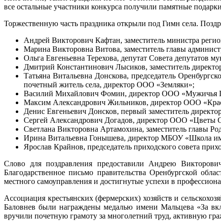
все остальные участники конкурса получили памятные подарки 
Торжественную часть праздника открыли под Гимн села. Позд
Андрей Викторович Кафтан, заместитель министра реги
Марина Викторовна Витова, заместитель главы админис
Ольга Евгеньевна Терехова, депутат Совета депутатов м
Дмитрий Константинович Лысиков, заместитель директор
Татьяна Витальевна Донскова, председатель Оренбургс
почетный житель села, директор ООО «Земляки»;
Василий Михайлович Фомин, директор ООО «Мужичья 
Максим Александрович Жильников, директор ООО «Кра
Денис Евгеньевич Донсков, первый заместитель директ
Сергей Александрович Догадов, директор ООО «Цветы 
Светлана Викторовна Артамохина, заместитель главы Род
Ирина Витальевна Гонышева, директор МБОУ «Школа им
Ярослав Крайнов, председатель приходского совета прих
Слово для поздравления предоставили Андрею Викторовичу
Благодарственное письмо правительства Оренбургской обла
местного самоуправления и достигнутые успехи в профессиона
Ассоциация крестьянских (фермерских) хозяйств и сельскох
Баловнев были награждены медалью имени Мальцева «За вкл
вручили почетную грамоту за многолетний труд, активную гра