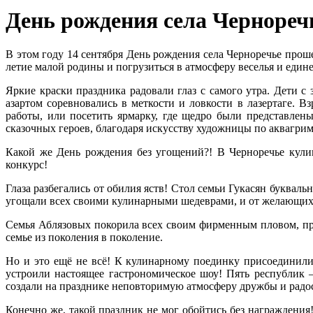
День рождения села Чернореч
В этом году 14 сентября День рождения села Черноречье прош
летие малой родины и погрузиться в атмосферу веселья и един
Яркие краски праздника радовали глаз с самого утра. Дети с
азартом соревновались в меткости и ловкости в лазертаге. 
работы, или посетить ярмарку, где щедро были представлен
сказочных героев, благодаря искусству художницы по аквагрим
Какой же День рождения без угощений?! В Черноречье кули
конкурс!
Глаза разбегались от обилия яств! Стол семьи Гукасян буква
угощали всех своими кулинарными шедеврами, и от желающих 
Семья Аблязовых покорила всех своим фирменным пловом, пр
семье из поколения в поколение.
Но и это ещё не всё! К кулинарному поединку присоединили
устроили настоящее гастрономическое шоу! Пять республик 
создали на празднике неповторимую атмосферу дружбы и радо
Конечно же, такой праздник не мог обойтись без награждени