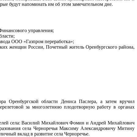
рые будут напоминать им об этом замечательном дне.
Финансового управления;
бласти;
авода ООО «Газпром переработка»;
ских женщин России, Почетный житель Оренбургского района,
ора Оренбургской области Дениса Паслера, а затем вручил
Перелетовой за многолетнюю плодотворную работу в органах
ителей села: Василий Михайлович Фомин и Андрей Михайлович
бразования села Черноречья Максиму Александровичу Митину
ичный вклад в развитие села Черноречье.