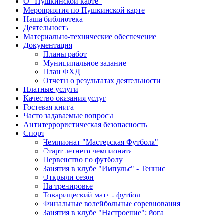
О "Пушкинской карте"
Мероприятия по Пушкинской карте
Наша библиотека
Деятельность
Материально-технические обеспечение
Документация
Планы работ
Муниципальное задание
План ФХД
Отчеты о результатах деятельности
Платные услуги
Качество оказания услуг
Гостевая книга
Часто задаваемые вопросы
Антитеррористическая безопасность
Спорт
Чемпионат "Мастерская Футбола"
Старт летнего чемпионата
Первенство по футболу
Занятия в клубе "Импульс" - Теннис
Открыли сезон
На тренировке
Товарищеский матч - футбол
Финальные волейбольные соревнования
Занятия в клубе "Настроение": йога