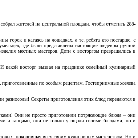
 собрал жителей на центральной площади, чтобы отметить 288-
ы горок и катаясь на лошадках. а те, ребята кто постарше, с
х умельцев, где были представлены настоящие шедевры ручной
изделия местных мастеров. Дети с восторгом превращались в
 И какой восторг вызвал на празднике семейный кулинарный
и, приготовленные по особым рецептам. Гостеприимные хозяева
и разносолы! Секреты приготовления этих блюд передаются в
руками! Они не просто приготовили потрясающие блюда – они
ями и танцами, они не только угощали своими блюдами, но и
язовых, покорившая всех своим кулинарным мастерством. Но и