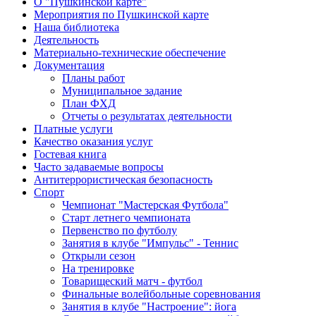
О "Пушкинской карте"
Мероприятия по Пушкинской карте
Наша библиотека
Деятельность
Материально-технические обеспечение
Документация
Планы работ
Муниципальное задание
План ФХД
Отчеты о результатах деятельности
Платные услуги
Качество оказания услуг
Гостевая книга
Часто задаваемые вопросы
Антитеррористическая безопасность
Спорт
Чемпионат "Мастерская Футбола"
Старт летнего чемпионата
Первенство по футболу
Занятия в клубе "Импульс" - Теннис
Открыли сезон
На тренировке
Товарищеский матч - футбол
Финальные волейбольные соревнования
Занятия в клубе "Настроение": йога