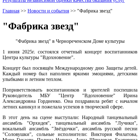
Результаты независимой оценки качества оказания услуг
Главная
>>
Новости и события
>>
"Фабрика звезд"
"Фабрика звезд"
"Фабрика звезд" в Чернореченском Доме культуры
1 июня 2025г. состоялся отчетный концерт воспитанников
Центра культуры "Вдохновение".
Концерт был посвящён Международному дню Защиты детей.
Каждый номер был наполнен яркими эмоциями, детскими
улыбками и летним теплом.
Поприветствовать воспитанников и зрителей поспешила
Руководитель МБУ "Центр "Вдохновение" Ирина
Александровна Гордиенко. Она поздравила ребят с началом
летних каникул и пожелала успехов в творческой сфере.
В этот день на сцене выступали: Народный танцевальный
ансамбль "Орхидея", танцевальный ансамбль "Лучики",
вокальный ансамбль "Звёздочки", ансамбль русской песни
"Соловушки", сольные исполнители: Виктория Филатова,
Мэри Гукасян, Полина Норина, Анна Шпилевая, Екатерина