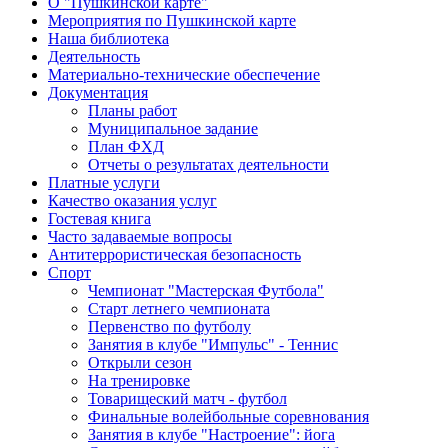
О "Пушкинской карте"
Мероприятия по Пушкинской карте
Наша библиотека
Деятельность
Материально-технические обеспечение
Документация
Планы работ
Муниципальное задание
План ФХД
Отчеты о результатах деятельности
Платные услуги
Качество оказания услуг
Гостевая книга
Часто задаваемые вопросы
Антитеррористическая безопасность
Спорт
Чемпионат "Мастерская Футбола"
Старт летнего чемпионата
Первенство по футболу
Занятия в клубе "Импульс" - Теннис
Открыли сезон
На тренировке
Товарищеский матч - футбол
Финальные волейбольные соревнования
Занятия в клубе "Настроение": йога