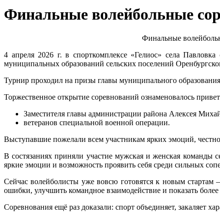
Финальные волейбольные сор
Финальные волейбольн
4 апреля 2026 г. в спорткомплексе «Гелиос» села Павловк
муниципальных образований сельских поселений Оренбургског
Турнир проходил на призы главы муниципального образовани
Торжественное открытие соревнований ознаменовалось привет
Заместителя главы администрации района Алексея Михай
ветеранов специальной военной операции.
Выступавшие пожелали всем участникам ярких эмоций, честн
В состязаниях приняли участие мужская и женская команды се
яркие эмоции и возможность проявить себя среди сильных соп
Сейчас волейболисты уже вовсю готовятся к новым стартам 
ошибки, улучшить командное взаимодействие и показать более 
Соревнования ещё раз доказали: спорт объединяет, закаляет ха