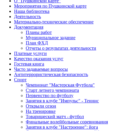
О "Пушкинской карте"
Мероприятия по Пушкинской карте
Наша библиотека
Деятельность
Материально-технические обеспечение
Документация
Планы работ
Муниципальное задание
План ФХД
Отчеты о результатах деятельности
Платные услуги
Качество оказания услуг
Гостевая книга
Часто задаваемые вопросы
Антитеррористическая безопасность
Спорт
Чемпионат "Мастерская Футбола"
Старт летнего чемпионата
Первенство по футболу
Занятия в клубе "Импульс" - Теннис
Открыли сезон
На тренировке
Товарищеский матч - футбол
Финальные волейбольные соревнования
Занятия в клубе "Настроение": йога