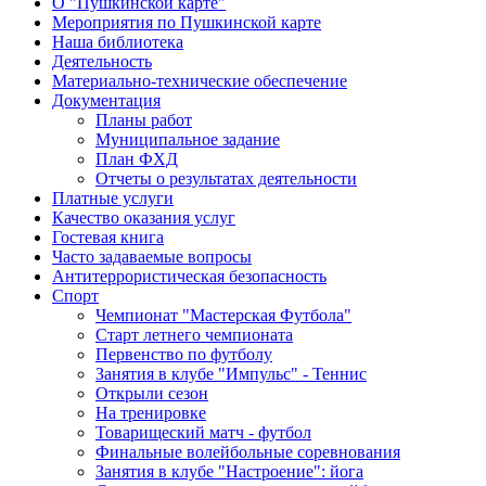
О "Пушкинской карте"
Мероприятия по Пушкинской карте
Наша библиотека
Деятельность
Материально-технические обеспечение
Документация
Планы работ
Муниципальное задание
План ФХД
Отчеты о результатах деятельности
Платные услуги
Качество оказания услуг
Гостевая книга
Часто задаваемые вопросы
Антитеррористическая безопасность
Спорт
Чемпионат "Мастерская Футбола"
Старт летнего чемпионата
Первенство по футболу
Занятия в клубе "Импульс" - Теннис
Открыли сезон
На тренировке
Товарищеский матч - футбол
Финальные волейбольные соревнования
Занятия в клубе "Настроение": йога