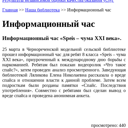
Результаты независимой оценки качества оказания услуг
Главная
>>
Наша библиотека
>>
Информационный час
Информационный час
Информационный час «Speis – чума ХХI века».
25 марта в Чернореченской модельной сельской библиотеке
прошел информационный час для ребят 8 класса «Speis – чума
ХХI века», приуроченный к международному дню борьбы с
наркоманией. Ребятам был показан видеоролик «Что такое
спайс?», затем проведен анализ просмотренного. Заведующая
библиотекой Ляликова Елена Николаевна рассказала о вреде
спайса и отношении власти к данной проблеме. Затем всем
подросткам были розданы памятки «Спайс. Последствия
употребления». Совместно с ребятами был сделан вывод о
вреде спайса и проведена анонимная анкета.
просмотрено: 440