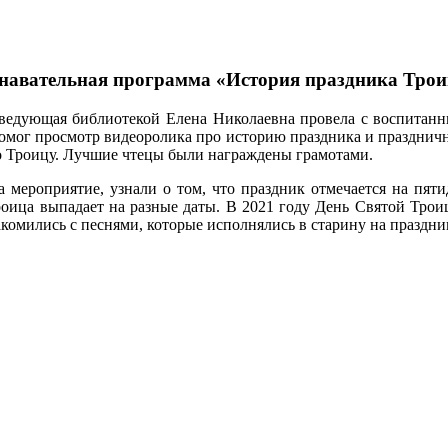
навательная программа «История праздника Трои
аведующая библиотекой Елена Николаевна провела с воспитан
помог просмотр видеоролика про историю праздника и праздничн
о Троицу. Лучшие чтецы были награждены грамотами.
 мероприятие, узнали о том, что праздник отмечается на пят
роица выпадает на разные даты. В 2021 году День Святой Трои
комились с песнями, которые исполнялись в старину на праздни