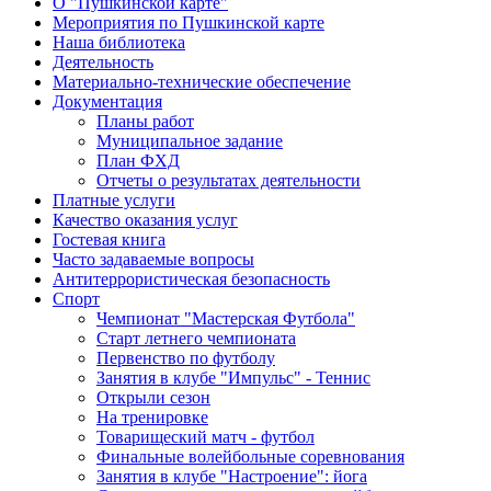
О "Пушкинской карте"
Мероприятия по Пушкинской карте
Наша библиотека
Деятельность
Материально-технические обеспечение
Документация
Планы работ
Муниципальное задание
План ФХД
Отчеты о результатах деятельности
Платные услуги
Качество оказания услуг
Гостевая книга
Часто задаваемые вопросы
Антитеррористическая безопасность
Спорт
Чемпионат "Мастерская Футбола"
Старт летнего чемпионата
Первенство по футболу
Занятия в клубе "Импульс" - Теннис
Открыли сезон
На тренировке
Товарищеский матч - футбол
Финальные волейбольные соревнования
Занятия в клубе "Настроение": йога