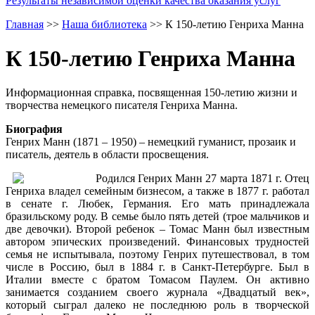
Результаты независимой оценки качества оказания услуг
Главная
>>
Наша библиотека
>>
К 150-летию Генриха Манна
К 150-летию Генриха Манна
Информационная справка, посвященная 150-летию жизни и
творчества немецкого писателя Генриха Манна.
Биография
Генрих Манн (1871 – 1950) – немецкий гуманист, прозаик и
писатель, деятель в области просвещения.
Родился Генрих Манн 27 марта 1871 г. Отец
Генриха владел семейным бизнесом, а также в 1877 г. работал
в сенате г. Любек, Германия. Его мать принадлежала
бразильскому роду. В семье было пять детей (трое мальчиков и
две девочки). Второй ребенок – Томас Манн был известным
автором эпических произведений. Финансовых трудностей
семья не испытывала, поэтому Генрих путешествовал, в том
числе в Россию, был в 1884 г. в Санкт-Петербурге. Был в
Италии вместе с братом Томасом Паулем. Он активно
занимается созданием своего журнала «Двадцатый век»,
который сыграл далеко не последнюю роль в творческой