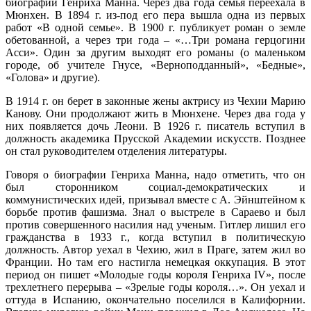
биографии Генриха Манна. Через два года семья переехала в
Мюнхен. В 1894 г. из-под его пера вышла одна из первых
работ «В одной семье». В 1900 г. публикует роман о земле
обетованной, а через три года – «…Три романа герцогини
Асси». Один за другим выходят его романы (о маленьком
городе, об учителе Гнусе, «Верноподданный», «Бедные»,
«Голова» и другие).
В 1914 г. он берет в законные жены актрису из Чехии Марию
Канову. Они продолжают жить в Мюнхене. Через два года у
них появляется дочь Леони. В 1926 г. писатель вступил в
должность академика Прусской Академии искусств. Позднее
он стал руководителем отделения литературы.
Говоря о биографии Генриха Манна, надо отметить, что он
был сторонником социал-демократических и
коммунистических идей, призывал вместе с А. Эйнштейном к
борьбе против фашизма. Знал о выстреле в Сараево и был
против совершенного насилия над ученым. Гитлер лишил его
гражданства в 1933 г., когда вступил в политическую
должность. Автор уехал в Чехию, жил в Праге, затем жил во
Франции. Но там его настигла немецкая оккупация. В этот
период он пишет «Молодые годы короля Генриха IV», после
трехлетнего перерыва – «Зрелые годы короля…». Он уехал и
оттуда в Испанию, окончательно поселился в Калифорнии.