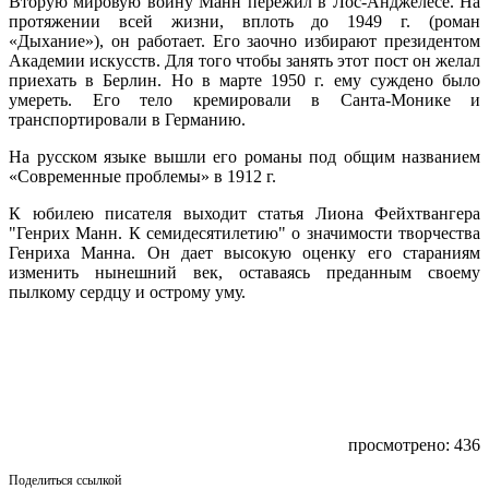
Вторую мировую войну Манн пережил в Лос-Анджелесе. На
протяжении всей жизни, вплоть до 1949 г. (роман
«Дыхание»), он работает. Его заочно избирают президентом
Академии искусств. Для того чтобы занять этот пост он желал
приехать в Берлин. Но в марте 1950 г. ему суждено было
умереть. Его тело кремировали в Санта-Монике и
транспортировали в Германию.
На русском языке вышли его романы под общим названием
«Современные проблемы» в 1912 г.
К юбилею писателя выходит статья Лиона Фейхтвангера
"Генрих Манн. К семидесятилетию" о значимости творчества
Генриха Манна. Он дает высокую оценку его стараниям
изменить нынешний век, оставаясь преданным своему
пылкому сердцу и острому уму.
просмотрено: 436
Поделиться ссылкой