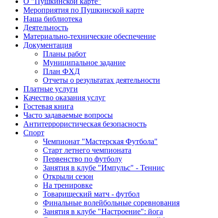
О "Пушкинской карте"
Мероприятия по Пушкинской карте
Наша библиотека
Деятельность
Материально-технические обеспечение
Документация
Планы работ
Муниципальное задание
План ФХД
Отчеты о результатах деятельности
Платные услуги
Качество оказания услуг
Гостевая книга
Часто задаваемые вопросы
Антитеррористическая безопасность
Спорт
Чемпионат "Мастерская Футбола"
Старт летнего чемпионата
Первенство по футболу
Занятия в клубе "Импульс" - Теннис
Открыли сезон
На тренировке
Товарищеский матч - футбол
Финальные волейбольные соревнования
Занятия в клубе "Настроение": йога