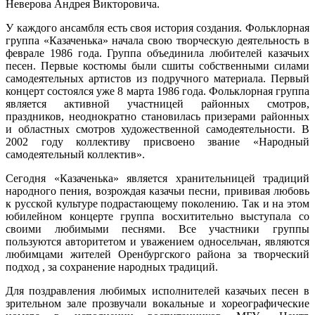
Неверова Андрея Викторовича.
У каждого ансамбля есть своя история создания. Фольклорная
группа «Казаченька» начала свою творческую деятельность в
феврале 1986 года. Группа объединила любителей казачьих
песен. Первые костюмы были сшиты собственными силами
самодеятельных артистов из подручного материала. Первый
концерт состоялся уже 8 марта 1986 года. Фольклорная группа
является активной участницей районных смотров,
праздников, неоднократно становилась призерами районных
и областных смотров художественной самодеятельности. В
2002 году коллективу присвоено звание «Народный
самодеятельный коллектив».
Сегодня «Казаченька» является хранительницей традиций
народного пения, возрождая казачьи песни, прививая любовь
к русской культуре подрастающему поколению. Так и на этом
юбилейном концерте группа восхитительно выступала со
своими любимыми песнями. Все участники группы
пользуются авторитетом и уважением односельчан, являются
любимцами жителей Оренбургского района за творческий
подход , за сохранение народных традиций.
Для поздравления любимых исполнителей казачьих песен в
зрительном зале прозвучали вокальные и хореографические