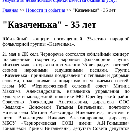
Результаты независимой оценки качества оказания услуг
Главная
>>
Новости и события
>>
"Казаченька" - 35 лет
"Казаченька" - 35 лет
Юбилейный концерт, посвященный 35-летию народной
фольклорной группы «Казаченька».
21 мая в ДК села Черноречье состоялся юбилейный концерт,
посвященный творчеству народной фольклорной группы
«Казаченька», которая на протяжении 35 лет радует зрителей
своими народными задушевными песнями. Группа
«Казаченька» принимала поздравления с теплыми и добрыми
словами, пожеланиями и подарками от уважаемых гостей:
главы МО «Чернореченский сельский совет» Митина
Максима Александровича, начальника управления по
культуре и молодежной политике МО Оренбургский район
Соколенко Александра Анатольевича, директора ООО
«Земляки» Донсковой Татьяны Витальевны, почетного
жителя села Митина Александра Николаевича, писателя и
поэта Волженцева Николая Александровича, директора
МБОУ «Чернореченская СОШ имени А.И.Гонышева»
Гонышевой Ирины Витальевны, депутата Совета депутатов