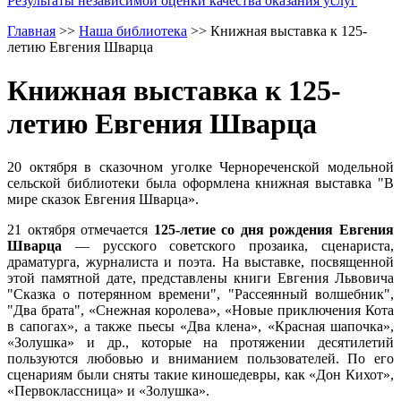
Результаты независимой оценки качества оказания услуг
Главная
>>
Наша библиотека
>>
Книжная выставка к 125-
летию Евгения Шварца
Книжная выставка к 125-
летию Евгения Шварца
20 октября в сказочном уголке Чернореченской модельной
сельской библиотеки была оформлена книжная выставка "В
мире сказок Евгения Шварца».
21 октября отмечается
125-летие со дня рождения Евгения
Шварца
— русского советского прозаика, сценариста,
драматурга, журналиста и поэта. На выставке, посвященной
этой памятной дате, представлены книги Евгения Львовича
"Сказка о потерянном времени", "Рассеянный волшебник",
"Два брата", «Снежная королева», «Новые приключения Кота
в сапогах», а также пьесы «Два клена», «Красная шапочка»,
«Золушка» и др., которые на протяжении десятилетий
пользуются любовью и вниманием пользователей. По его
сценариям были сняты такие киношедевры, как «Дон Кихот»,
«Первоклассница» и «Золушка».