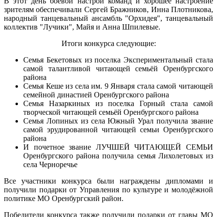
В этот день боевой настрой команд и хорошее настроение
зрителям обеспечивали Сергей Бражников, Инна Плотникова,
народный танцевальный ансамбль "Орхидея", танцевальный
коллектив "Лучики", Майя и Анна Шпилевые.
Итоги конкурса следующие:
Семья Бекетовых из поселка Экспериментальный стала
самой талантливой читающей семьёй Оренбургского
района
Семья Кеше из села им. 9 Января стала самой читающей
семейной династией Оренбургского района
Семья Назаркиных из поселка Горный стала самой
творческой читающей семьёй Оренбургского района
Семья Лопиных из села Южный Урал получила звание
самой эрудированной читающей семьи Оренбургского
района
И почетное звание ЛУЧШЕЙ ЧИТАЮЩЕЙ СЕМЬИ
Оренбургского района получила семья Лихолетовых из
села Черноречье
Все участники конкурса были награждены дипломами и
получили подарки от Управления по культуре и молодёжной
политике МО Оренбургский район.
Победители конкурса также получили подарки от главы МО