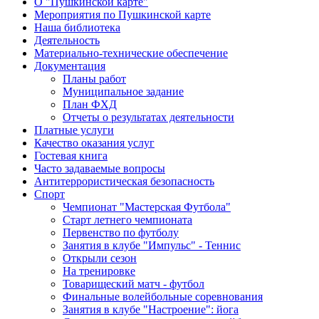
О "Пушкинской карте"
Мероприятия по Пушкинской карте
Наша библиотека
Деятельность
Материально-технические обеспечение
Документация
Планы работ
Муниципальное задание
План ФХД
Отчеты о результатах деятельности
Платные услуги
Качество оказания услуг
Гостевая книга
Часто задаваемые вопросы
Антитеррористическая безопасность
Спорт
Чемпионат "Мастерская Футбола"
Старт летнего чемпионата
Первенство по футболу
Занятия в клубе "Импульс" - Теннис
Открыли сезон
На тренировке
Товарищеский матч - футбол
Финальные волейбольные соревнования
Занятия в клубе "Настроение": йога