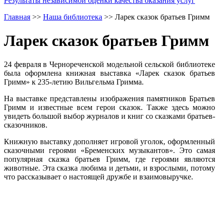
Результаты независимой оценки качества оказания услуг
Главная
>>
Наша библиотека
>>
Ларек сказок братьев Гримм
Ларек сказок братьев Гримм
24 февраля в Чернореченской модельной сельской библиотеке
была оформлена книжная выставка «Ларек сказок братьев
Гримм» к 235-летию Вильгельма Гримма.
На выставке представлены изображения памятников Братьев
Гримм и известные всем герои сказок. Также здесь можно
увидеть большой выбор журналов и книг со сказками братьев-
сказочников.
Книжную выставку дополняет игровой уголок, оформленный
сказочными героями «Бременских музыкантов». Это самая
популярная сказка братьев Гримм, где героями являются
животные. Эта сказка любима и детьми, и взрослыми, потому
что рассказывает о настоящей дружбе и взаимовыручке.