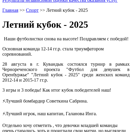
Результаты независимой оценки качества оказания услуг
Главная
>>
Спорт
>>
Летний кубок - 2025
Летний кубок - 2025
Наши футболистки снова на высоте! Поздравляем с победой!
Основная команда 12-14 гг.р. стала триумфатором
соревнований.
28 августа в г. Кувандык состоялся турнир в рамках
Чернореченского проекта "Футбол для девушек в
Оренбуржье" "Летний кубок - 2025" среди женских команд
2012-14 и 2015-17 гг.р.
3 игры и 3 победы! Как итог кубок победителей наш!
⚡Лучший бомбардир Советкина Сабрина.
⚡Лучший игрок, наш капитан, Галанова Инга.
Отдельно хочу отметить , что девочки младшей команды
очень старались, хоть и проиграли свои матчи, но выглядели