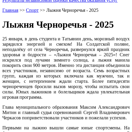
Результаты независимой оценки качества оказания услуг
Главная
>>
Спорт
>>
Лыжня Черноречья - 2025
Лыжня Черноречья - 2025
25 января, в день студента и Татьянин день, морозный воздух
зарядился энергией и смехом! На Солдатской поляне,
неподалёку от села Черноречья, развернулся яркий праздник
здоровья и бодрости – «Лыжня Черноречья – 2025»! Снег
искрился под лучами зимнего солнца, а лыжня манила
покорить свои 900 метров. Именно эта дистанция объединила
всех участников, независимо от возраста. Семь возрастных
групп, каждая из которых включала как мужчин, так и
женщин, с нетерпением ждали старта. Более пятидесяти
чернореченцев бросили вызов морозу, чтобы испытать свои
силы. Юных лыжников и болельщиков ждала увлекательная
игровая программа.
Глава муниципального образования Максим Александрович
Митин и главный судья соревнований Сергей Владимирович
Черкасов поприветствовали участников и пожелали успехов.
Первыми на лыжню вышли самые юные спортсмены. На