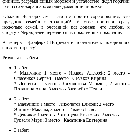
финише, разрумяненных морозом и усталостью, ждал горячий
чай из самовара и ароматные домашние пирожки.
«Лыжня Черноречья» – это не просто соревнования, это
праздник семейных традиций! Участие приняли сразу
несколько семей, в очередной раз доказав, что любовь к
спорту в Черноречье передаётся из поколения в поколение.
А теперь – фанфары! Встречайте победителей, покоривших
снежную трассу!
Результаты забега:
1 забег:
* Мальчики: 1 место - Иваков Алексей; 2 место -
Спасенков Сергей; 3 место - Семаков Кирилл
* Девочки: 1 место - Лихолетова Марьяна; 2 место -
Потанина Анна; 3 место - Загоруйко Нелли
2 забег:
* Мальчики: 1 место - Лихолетов Елисей; 2 место -
Эпишко Максим; 3 место - Иваков Павел
* Девочки: 1 место - Вотинцева Виктория; 2 место -
Гукасян Мэри; 3 место - Касаткина Екатерина
3 забег: