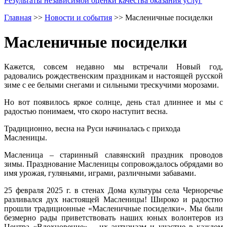
Результаты независимой оценки качества оказания услуг
Главная
>>
Новости и события
>>
Масленичные посиделки
Масленичные посиделки
Кажется, совсем недавно мы встречали Новый год,
радовались рождественским праздникам и настоящей русской
зиме с ее белыми снегами и сильными трескучими морозами.
Но вот появилось яркое солнце, день стал длиннее и мы с
радостью понимаем, что скоро наступит весна.
Традиционно, весна на Руси начиналась с прихода
Масленицы.
Масленица – старинный славянский праздник проводов
зимы. Празднование Масленицы сопровождалось обрядами во
имя урожая, гуляньями, играми, различными забавами.
25 февраля 2025 г. в стенах Дома культуры села Черноречье
разливался дух настоящей Масленицы! Широко и радостно
прошли традиционные «Масленичные посиделки». Мы были
безмерно рады приветствовать наших юных волонтеров из
Центра «Вдохновение» – их энтузиазм и участие в каждом