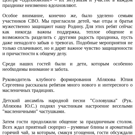
празднике неизменно вдохновляют.
Особое внимание, конечно же, было уделено семьям
участников СВО. Мы пригласили детей, чьи отцы и братья
мужественно защищают нашу Родину. Для этих ребят сейчас
как никогда важны поддержка, теплое общение и
возможность разделить с другими радость праздника, пусть
даже ненадолго забыв о тревогах. Подобные мероприятия не
только сплачивают, но и дарят важное чувство защищенности
и причастности к общему делу.
Среди наших гостей были и дети, которым особенно
необходимы внимание и забота.
Руководитель клубного формирования Аблязова Юлия
Сергеевна рассказала ребятам много нового и интересного о
масленичных традициях.
Детский ансамбль народной песни "Соловушка" (Рук.
Аблязова Ю.С.) поднял участникам настроение веселыми
"масленичными" частушками.
Затем гости продолжили общение за праздничным столом.
Всех ждал приятный сюрприз – румяные блины и ароматный
горячий чай, за которым, смакуя угощения, гости обсуждали