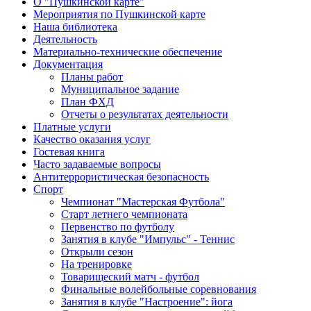
О "Пушкинской карте"
Мероприятия по Пушкинской карте
Наша библиотека
Деятельность
Материально-технические обеспечение
Документация
Планы работ
Муниципальное задание
План ФХД
Отчеты о результатах деятельности
Платные услуги
Качество оказания услуг
Гостевая книга
Часто задаваемые вопросы
Антитеррористическая безопасность
Спорт
Чемпионат "Мастерская Футбола"
Старт летнего чемпионата
Первенство по футболу
Занятия в клубе "Импульс" - Теннис
Открыли сезон
На тренировке
Товарищеский матч - футбол
Финальные волейбольные соревнования
Занятия в клубе "Настроение": йога