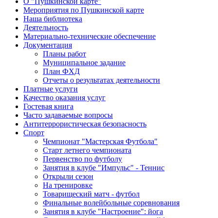
О "Пушкинской карте"
Мероприятия по Пушкинской карте
Наша библиотека
Деятельность
Материально-технические обеспечение
Документация
Планы работ
Муниципальное задание
План ФХД
Отчеты о результатах деятельности
Платные услуги
Качество оказания услуг
Гостевая книга
Часто задаваемые вопросы
Антитеррористическая безопасность
Спорт
Чемпионат "Мастерская Футбола"
Старт летнего чемпионата
Первенство по футболу
Занятия в клубе "Импульс" - Теннис
Открыли сезон
На тренировке
Товарищеский матч - футбол
Финальные волейбольные соревнования
Занятия в клубе "Настроение": йога