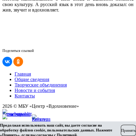
свою​ культуру.​ А​ русский​ язык​ в​ этот​ день​ вновь​ доказал:​ он​
жив,​ звучит​ и​ вдохновляет.
Поделиться ссылкой
Главная
Общие сведения
Творческие объединения
Новости и события
Контакты
2026 © МБУ «Центр «Вдохновение»
Карта сайта
Продолжая использовать наш сайт, вы даете согласие на
Разработка сайта
обработку файлов cookie, пользовательских данных. Нажмите
Принять
«Принять», если вы согласны с
Политикой
.