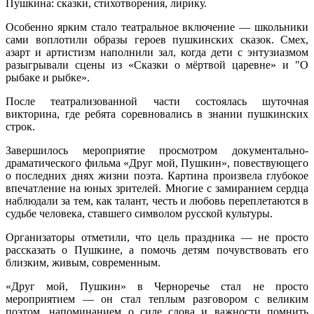
Пушкина:​ сказки,​ стихотворения,​ лирику.
Особенно​ ярким​ стало​ театральное​ включение​ — школьники​
сами​ воплотили​ образы​ героев​ пушкинских​ сказок. Смех,​
азарт​ и​ артистизм​ наполнили​ зал,​ когда​ дети​ с​ энтузиазмом​
разыгрывали​ сцены​ из​ «Сказки​ о​ мёртвой​ царевне» и "О​
рыбаке​ и​ рыбке»​.
После​ театрализованной​ части​ состоялась​ шуточная​
викторина​,​ где​ ребята​ соревновались​ в​ знании​ пушкинских​
строк.​
Завершилось​ мероприятие​ просмотром​ документально-
драматического​ фильма​ «Друг​ мой,​ Пушкин»,​ повествующего​
о​ последних​ днях​ жизни​ поэта.​ Картина​ произвела​ глубокое​
впечатление​ на​ юных​ зрителей.​ Многие​ с​ замиранием​ сердца​
наблюдали​ за​ тем,​ как​ талант,​ честь​ и​ любовь​ переплетаются​ в​
судьбе​ человека,​ ставшего​ символом​ русской​ культуры.
Организаторы​ отметили,​ что​ цель​ праздника​ — не​ просто​
рассказать​ о​ Пушкине,​ а​ помочь​ детям​ почувствовать​ его​
близким,​ живым,​ современным.
«Друг​ мой,​ Пушкин»​ в​ Черноречье​ стал​ не​ просто​
мероприятием​ — он​ стал​ теплым​ разговором​ с​ великим​
поэтом,​ напоминанием​ о​ силе​ слова​ и​ важности​ помнить​