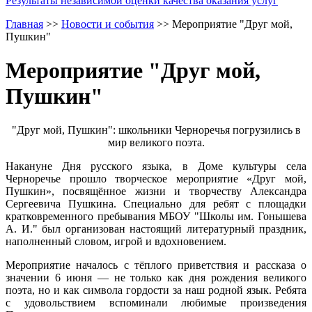
Результаты независимой оценки качества оказания услуг
Главная
>>
Новости и события
>>
Мероприятие​ "Друг​ мой,​
Пушкин"
Мероприятие​ "Друг​ мой,​
Пушкин"
"Друг​ мой,​ Пушкин":​ школьники​ Черноречья​ погрузились​ в​
мир​ великого​ поэта.
Накануне Дня русского​ языка,​ в​ Доме​ культуры​ села​
Черноречье​ прошло​ творческое​ мероприятие​ «Друг​ мой,​
Пушкин»,​ посвящённое​ жизни​ и​ творчеству​ Александра​
Сергеевича​ Пушкина.​ Специально​ для​ ребят​ с​ площадки​
кратковременного​ пребывания​ МБОУ​ "Школы​ им.​ Гонышева​
А.​ И.​" был​ организован​ настоящий​ литературный​ праздник,​
наполненный​ словом,​ игрой​ и​ вдохновением.
Мероприятие началось с тёплого​ приветствия​ и​ рассказа​ о​
значении​ 6​ июня​ — не​ только​ как​ дня​ рождения​ великого​
поэта,​ но​ и​ как​ символа​ гордости​ за​ наш​ родной​ язык.​ Ребята​
с​ удовольствием​ вспоминали​ любимые​ произведения​