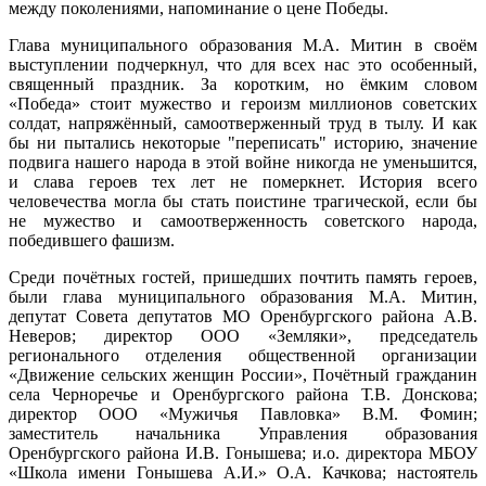
между поколениями, напоминание о цене Победы.
Глава муниципального образования М.А. Митин в своём
выступлении подчеркнул, что для всех нас это особенный,
священный праздник. За коротким, но ёмким словом
«Победа» стоит мужество и героизм миллионов советских
солдат, напряжённый, самоотверженный труд в тылу. И как
бы ни пытались некоторые "переписать" историю, значение
подвига нашего народа в этой войне никогда не уменьшится,
и слава героев тех лет не померкнет. История всего
человечества могла бы стать поистине трагической, если бы
не мужество и самоотверженность советского народа,
победившего фашизм.
Среди почётных гостей, пришедших почтить память героев,
были глава муниципального образования М.А. Митин,
депутат Совета депутатов МО Оренбургского района А.В.
Неверов; директор ООО «Земляки», председатель
регионального отделения общественной организации
«Движение сельских женщин России», Почётный гражданин
села Черноречье и Оренбургского района Т.В. Донскова;
директор ООО «Мужичья Павловка» В.М. Фомин;
заместитель начальника Управления образования
Оренбургского района И.В. Гонышева; и.о. директора МБОУ
«Школа имени Гонышева А.И.» О.А. Качкова; настоятель