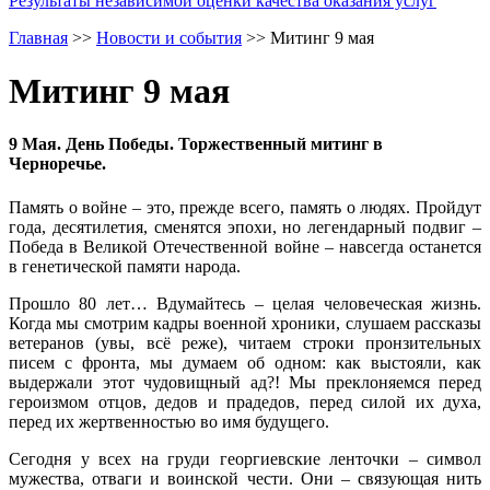
Результаты независимой оценки качества оказания услуг
Главная
>>
Новости и события
>>
Митинг 9 мая
Митинг 9 мая
9 Мая. День Победы. Торжественный митинг в
Черноречье.
Память о войне – это, прежде всего, память о людях. Пройдут
года, десятилетия, сменятся эпохи, но легендарный подвиг –
Победа в Великой Отечественной войне – навсегда останется
в генетической памяти народа.
Прошло 80 лет… Вдумайтесь – целая человеческая жизнь.
Когда мы смотрим кадры военной хроники, слушаем рассказы
ветеранов (увы, всё реже), читаем строки пронзительных
писем с фронта, мы думаем об одном: как выстояли, как
выдержали этот чудовищный ад?! Мы преклоняемся перед
героизмом отцов, дедов и прадедов, перед силой их духа,
перед их жертвенностью во имя будущего.
Сегодня у всех на груди георгиевские ленточки – символ
мужества, отваги и воинской чести. Они – связующая нить