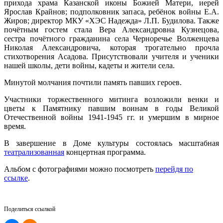
прихода храма Казанской иконы Божией Матери, иерей
Ярослав Крайнов; подполковник запаса, ребёнок войны Е.А.
Жиров; директор МКУ «ХЭС Надежда» Л.П. Будилова. Также
почётным гостем стала Вера Александровна Кузнецова,
сестра почётного гражданина села Черноречье Волженцева
Николая Александровича, которая трогательно прочла
стихотворения Асадова. Присутствовали учителя и ученики
нашей школы, дети войны, кадеты и жители села.
Минутой молчания почтили память павших героев.
Участники торжественного митинга возложили венки и
цветы к Памятнику павшим воинам в годы Великой
Отечественной войны 1941-1945 гг. и умершим в мирное
время.
В завершение в Доме культуры состоялась масштабная
театрализованная
концертная программа.
Альбом с фотографиями можно посмотреть
перейдя по
ссылке
.
Поделиться ссылкой