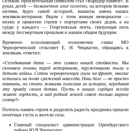
Особым, пронзительным символом стал «Коридор памяти». В
руках детей — бесконечное алое полотно, на котором белыми
нитями, будто самой историей, вышиты имена наших
земляков-ветеранов. Рядом с этим живым мемориалом —
внуки и правнуки героев с портретами своих дедов, а на
груди у каждого — Георгиевская лента, связующая нить
между бессмертным прошлым и нашим общим будущим.
Временно исполняющий полномочия главы МО
Чернореченский сельсовет Е. Н. Чекрыгин, обращаясь к
землякам, отметил:
«
Сегодняшняя дата — это символ нашей стойкости. Мы
склоняем головы перед ветеранами, тружениками тыла и
детьми войны. Сотни чернореченцев ушли на фронт, многие
остались на полях сражений навсегда. Наш долг — не просто
помнить, но стать живыми голосами их истории, передавая
эту правду своим детям. Пусть в наших сердцах всегда
живет гордость, а над родной землей сияет только мирное
солнце!
»
Почтить память героев и разделить радость праздника пришли
почетные гости и жители села:
Главный специалист администрации Оренбургского
района Ю.В.Чекрыгина;