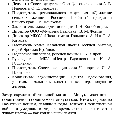
Депутаты Совета депутатов Оренбургского района А. В.
Неверов и О. Е. Терехова;
Председатель регионального отделения «Движение
сельских женщин России», Почётный гражданин
нашего края Т. В. Донскова;
Заместитель главы администрации И. Н. Конобевцева.
Директор ООО «Мужичья Павловка» В. М. Фомин;
Директор МБОУ «Школа имени Гонышева А. И.» О. А.
Качкова;
Настоятель храма Казанской иконы Божией Матери,
иерей Ярослав Крайнов;
Подполковник запаса, ребёнок войны Е. А. Жиров;
Руководитель МБУ «Центр Вдохновение» И. А.
Гордиенко;
Председатель Совета женщин села Черноречье И. А.
Плотникова;
Коллективы администрации, Центра Вдохновения,
учителя, школьники, кадеты и все неравнодушные
жители.
Замер окруженный тишиной митинг... Минута молчания —
самая тяжелая и самая важная минута года. Затем к подножию
Памятника воинам, павшим в годы Великой Отечественной
войны и умершим в мирное время, легли венки и сотни
живых цветов — как капли нашей памяти.