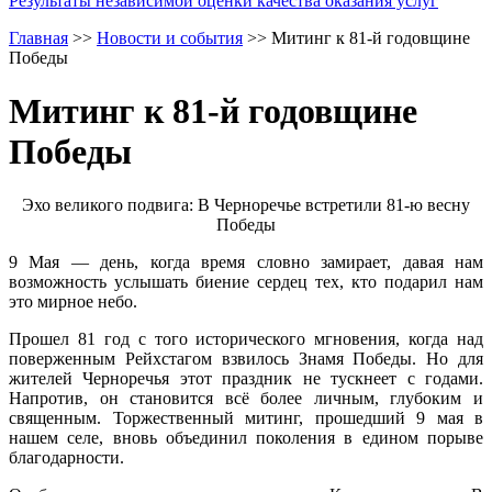
Результаты независимой оценки качества оказания услуг
Главная
>>
Новости и события
>>
Митинг к 81-й годовщине
Победы
Митинг к 81-й годовщине
Победы
Эхо великого подвига: В Черноречье встретили 81-ю весну
Победы
9 Мая — день, когда время словно замирает, давая нам
возможность услышать биение сердец тех, кто подарил нам
это мирное небо.
Прошел 81 год с того исторического мгновения, когда над
поверженным Рейхстагом взвилось Знамя Победы. Но для
жителей Черноречья этот праздник не тускнеет с годами.
Напротив, он становится всё более личным, глубоким и
священным. Торжественный митинг, прошедший 9 мая в
нашем селе, вновь объединил поколения в едином порыве
благодарности.