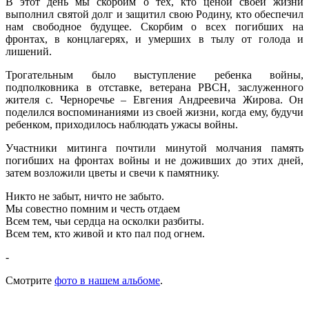
В этот день мы скорбим о тех, кто ценой своей жизни
выполнил святой долг и защитил свою Родину, кто обеспечил
нам свободное будущее. Скорбим о всех погибших на
фронтах, в концлагерях, и умерших в тылу от голода и
лишений.
Трогательным было выступление ребенка войны,
подполковника в отставке, ветерана РВСН, заслуженного
жителя с. Черноречье – Евгения Андреевича Жирова. Он
поделился воспоминаниями из своей жизни, когда ему, будучи
ребенком, приходилось наблюдать ужасы войны.
Участники митинга почтили минутой молчания память
погибших на фронтах войны и не доживших до этих дней,
затем возложили цветы и свечи к памятнику.
Никто не забыт, ничто не забыто.
Мы совестно помним и честь отдаем
Всем тем, чьи сердца на осколки разбиты.
Всем тем, кто живой и кто пал под огнем.
-
Смотрите
фото в нашем альбоме
.