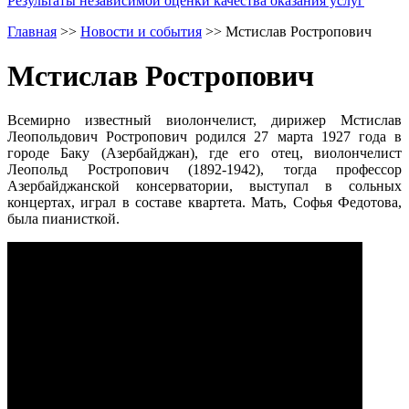
Результаты независимой оценки качества оказания услуг
Главная
>>
Новости и события
>>
Мстислав Ростропович
Мстислав Ростропович
Всемирно известный виолончелист, дирижер Мстислав
Леопольдович Ростропович родился 27 марта 1927 года в
городе Баку (Азербайджан), где его отец, виолончелист
Леопольд Ростропович (1892-1942), тогда профессор
Азербайджанской консерватории, выступал в сольных
концертах, играл в составе квартета. Мать, Софья Федотова,
была пианисткой.