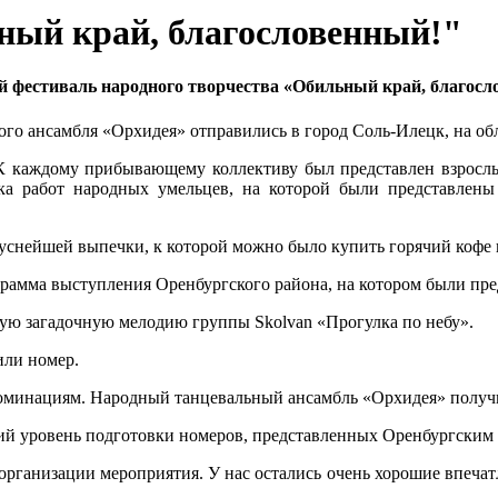
ный край, благословенный!"
й фестиваль народного творчества «Обильный край, благосл
ого ансамбля «Орхидея» отправились в город Соль-Илецк, на о
К каждому прибывающему коллективу был представлен взрослы
ка работ народных умельцев, на которой были представлены
уснейшей выпечки, к которой можно было купить горячий кофе 
грамма выступления Оренбургского района, на котором были пр
вую загадочную мелодию группы Skolvan «Прогулка по небу».
или номер.
оминациям. Народный танцевальный ансамбль «Орхидея» получи
й уровень подготовки номеров, представленных Оренбургским
организации мероприятия. У нас остались очень хорошие впечат