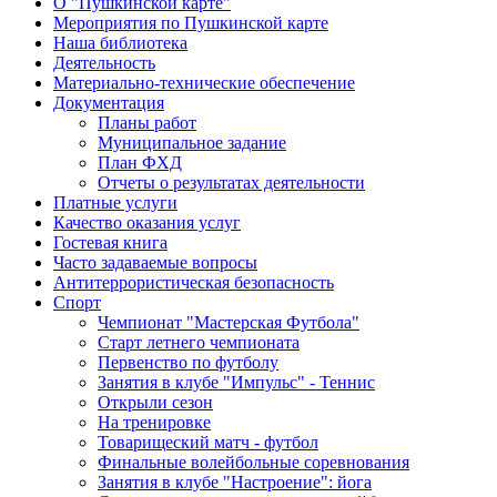
О "Пушкинской карте"
Мероприятия по Пушкинской карте
Наша библиотека
Деятельность
Материально-технические обеспечение
Документация
Планы работ
Муниципальное задание
План ФХД
Отчеты о результатах деятельности
Платные услуги
Качество оказания услуг
Гостевая книга
Часто задаваемые вопросы
Антитеррористическая безопасность
Спорт
Чемпионат "Мастерская Футбола"
Старт летнего чемпионата
Первенство по футболу
Занятия в клубе "Импульс" - Теннис
Открыли сезон
На тренировке
Товарищеский матч - футбол
Финальные волейбольные соревнования
Занятия в клубе "Настроение": йога