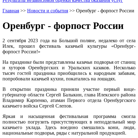
Результаты независимой оценки качества оказания услуг
Главная
>>
Новости и события
>>
Оренбург - форпост России
Оренбург - форпост России
2 сентября 2023 года на Большой поляне, недалеко от села
Илек, прошел фестиваль казачьей культуры «Оренбург-
форпост России!»
На празднике были представлены казачьи подворья от станиц
и хуторов Оренбургских и Уральских казаков. Несколько
тысяч гостей праздника приобщились к народным забавам,
попробовали казачьей кухни, покатались на лошадях.
В открытии праздника приняли участие первый вице-
губернатор области Сергей Балыкин, глава Илекского района
Владимир Карпенко, атаман Первого отдела Оренбургского
казачьего войска Сергей Слепов.
Яркая и насыщенная фестивальная программа смогла
полностью погрузить присутствующих в неподдельный мир
казачьего уклада. Здесь воедино смешались кони, люди,
национальные подворья, ряды с натуральной продукцией.