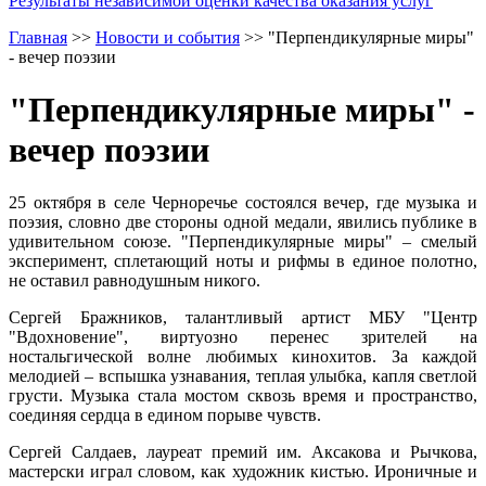
Результаты независимой оценки качества оказания услуг
Главная
>>
Новости и события
>>
"Перпендикулярные миры"
- вечер поэзии
"Перпендикулярные миры" -
вечер поэзии
25 октября в селе Черноречье состоялся вечер, где музыка и
поэзия, словно две стороны одной медали, явились публике в
удивительном союзе. "Перпендикулярные миры" – смелый
эксперимент, сплетающий ноты и рифмы в единое полотно,
не оставил равнодушным никого.
Сергей Бражников, талантливый артист МБУ "Центр
"Вдохновение", виртуозно перенес зрителей на
ностальгической волне любимых кинохитов. За каждой
мелодией – вспышка узнавания, теплая улыбка, капля светлой
грусти. Музыка стала мостом сквозь время и пространство,
соединяя сердца в едином порыве чувств.
Сергей Салдаев, лауреат премий им. Аксакова и Рычкова,
мастерски играл словом, как художник кистью. Ироничные и