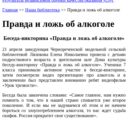
Результаты независимой оценки качества оказания услуг
Главная
>>
Наша библиотека
>>
Правда и ложь об алкоголе
Правда и ложь об алкоголе
Беседа-викторина «Правда и ложь об алкоголе»
21 апреля заведующая Чернореченской модельной сельской
библиотекой Ляликова Елена Николаевна провела с детьми
подросткового возраста в зрительном зале Дома культуры
беседу-викторину «Правда и ложь об алкоголе». Ученики 7
класса принимали активное участие в беседе-викторине,
затем посмотрели видео презентацию про алкоголь и в
заключении был представлен вниманию ребят видеофильм
«Урок трезвости».
Беседа была закончена словами: «Самое главное, нам нужно
помнить о том, что в нашей стране спивается уже второе
поколение. И если мы не задумаемся об этом и не начнем
бороться со злоупотреблением алкоголя, то нас ждет судьба
скифов. Россия прекратит свое существование».