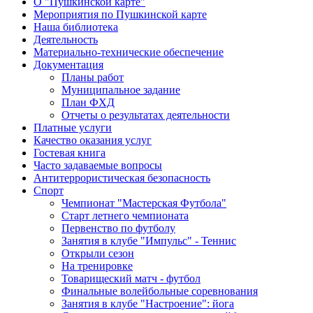
О "Пушкинской карте"
Мероприятия по Пушкинской карте
Наша библиотека
Деятельность
Материально-технические обеспечение
Документация
Планы работ
Муниципальное задание
План ФХД
Отчеты о результатах деятельности
Платные услуги
Качество оказания услуг
Гостевая книга
Часто задаваемые вопросы
Антитеррористическая безопасность
Спорт
Чемпионат "Мастерская Футбола"
Старт летнего чемпионата
Первенство по футболу
Занятия в клубе "Импульс" - Теннис
Открыли сезон
На тренировке
Товарищеский матч - футбол
Финальные волейбольные соревнования
Занятия в клубе "Настроение": йога