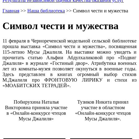
Результаты независимой оценки качества оказания услуг
Главная
>>
Наша библиотека
>>
Символ чести и мужества
Символ чести и мужества
11 февраля в Чернореченской модельной сельской библиотеке
прошла выставка «Символ чести и мужества», посвященная
115-летию Мусы Джалиля. На выставке можно увидеть и
прочитать статью Альфии Абдулхаликовой про «Подвиг
Джалиля» в журнале «Гостиный двор». Атрибутика военных
лет из комнаты-музея позволяет окунуться в военные годы.
Здесь представлен в книгах огромный выбор стихов
М.Джалиля про ФРОНТОВУЮ ЛИРИКУ и стихи из
«МОАБИТСКИХ ТЕТРАДЕЙ».
Побирухина Наталья
Тузиков Никита принял
Викторовна приняла участие
участие в областном
в «Онлайн-конкурсе чтецов
«Онлайн-конкурсе чтецов
Мусы Джалиля»
Мусы Джалиля».