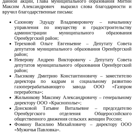
данной акции, Глава муниципального образования Митин
Максим Александрович выразил слова благодарности и
вручил благодарственные письма:
Сазонову Эдуаду Владимировичу – начальнику
управления по имуществу и градостроительству
администрации муниципального образования
Оренбургский район;
Тереховой Ольге Евгеньевне – Депутату Совета
депутатов муниципального образования Оренбургский
район;
Неверову Андрею Викторовичу - Депутату Совета
депутатов муниципального образования Оренбургский
район;
Лысикову Дмитрию Константиновичу – заместителю
директора по кадрам и социальному развитию
газоперерабатывающего завода ООО «Газпром
переработка»;
Жильникову Максиму Александровичу – генеральному
директору ООО «Краснополье»;
Донсковой Татьяне Витальевне – председателю
Оренбургского отделения Общероссийского
общественного движения сельских женщин России;
Фомину Василию Михайловичу – директору ООО
«Мужичья Павловка».