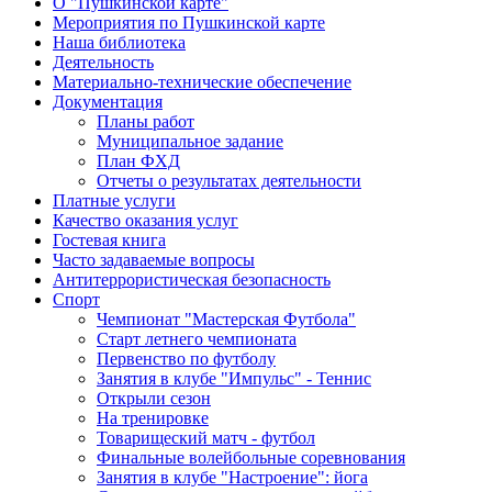
О "Пушкинской карте"
Мероприятия по Пушкинской карте
Наша библиотека
Деятельность
Материально-технические обеспечение
Документация
Планы работ
Муниципальное задание
План ФХД
Отчеты о результатах деятельности
Платные услуги
Качество оказания услуг
Гостевая книга
Часто задаваемые вопросы
Антитеррористическая безопасность
Спорт
Чемпионат "Мастерская Футбола"
Старт летнего чемпионата
Первенство по футболу
Занятия в клубе "Импульс" - Теннис
Открыли сезон
На тренировке
Товарищеский матч - футбол
Финальные волейбольные соревнования
Занятия в клубе "Настроение": йога