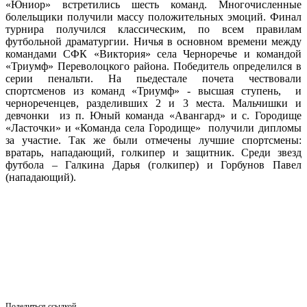
«Юниор» встретились шесть команд. Многочисленные
болельщики получили массу положительных эмоций. Финал
турнира получился классическим, по всем правилам
футбольной драматургии. Ничья в основном времени между
командами СФК «Виктория» села Черноречье и командой
«Триумф» Переволоцкого района. Победитель определился в
серии пенальти. На пьедестале почета чествовали
спортсменов из команд «Триумф» - высшая ступень, и
чернореченцев, разделивших 2 и 3 места. Мальчишки и
девчонки из п. Юный команда «Авангард» и с. Городище
«Ласточки» и «Команда села Городище» получили дипломы
за участие. Так же были отмечены лучшие спортсмены:
вратарь, нападающий, голкипер и защитник. Среди звезд
футбола – Галкина Дарья (голкипер) и Горбунов Павел
(нападающий).
Поделиться ссылкой