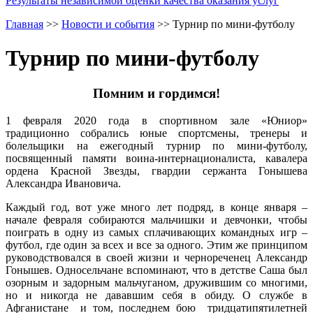
Результаты независимой оценки качества оказания услуг
Главная
>>
Новости и события
>>
Турнир по мини-футболу
Турнир по мини-футболу
Помним и гордимся!
1 февраля 2020 года в спортивном зале «Юниор»
традиционно собрались юные спортсмены, тренеры и
болельщики на ежегодный турнир по мини-футболу,
посвященный памяти воина-интернационалиста, кавалера
ордена Красной Звезды, гвардии сержанта Гонышева
Александра Ивановича.
Каждый год, вот уже много лет подряд, в конце января –
начале февраля собираются мальчишки и девчонки, чтобы
поиграть в одну из самых сплачивающих командных игр –
футбол, где один за всех и все за одного. Этим же принципом
руководствовался в своей жизни и чернореченец Александр
Гонышев. Односельчане вспоминают, что в детстве Саша был
озорным и задорным мальчуганом, дружившим со многими,
но и никогда не дававшим себя в обиду. О службе в
Афганистане и том, последнем бою тридцатипятилетней