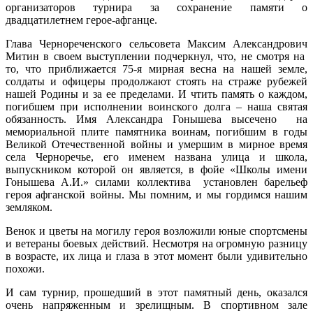
организаторов турнира за сохранение памяти о
двадцатилетнем герое-афганце.
Глава Чернореченского сельсовета Максим Александрович
Митин в своем выступлении подчеркнул, что, не смотря на
то, что приближается 75-я мирная весна на нашей земле,
солдаты и офицеры продолжают стоять на страже рубежей
нашей Родины и за ее пределами. И чтить память о каждом,
погибшем при исполнении воинского долга – наша святая
обязанность. Имя Александра Гонышева высечено на
мемориальной плите памятника воинам, погибшим в годы
Великой Отечественной войны и умершим в мирное время
села Черноречье, его именем названа улица и школа,
выпускником которой он является, в фойе «Школы имени
Гонышева А.И.» силами коллектива установлен барельеф
героя афганской войны. Мы помним, и мы гордимся нашим
земляком.
Венок и цветы на могилу героя возложили юные спортсмены
и ветераны боевых действий. Несмотря на огромную разницу
в возрасте, их лица и глаза в этот момент были удивительно
похожи.
И сам турнир, прошедший в этот памятный день, оказался
очень напряженным и зрелищным. В спортивном зале