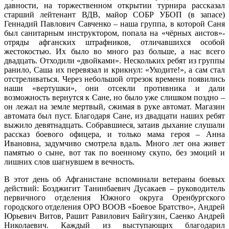
давности, на торжественном открытии турнира рассказал
старший лейтенант ВДВ, майор СОБР УБОП (в запасе)
Геннадий Павлович Савченко – наша группа, в которой Саня
был санитарным инструктором, попала на «чёрных аистов»-
отряды афганских штрафников, отличавшихся особой
жестокостью. Их было во много раз больше, а нас всего
двадцать. Отходили «двойками». Нескольких ребят из группы
ранило, Саша их перевязал и крикнул: «Уходите!», а сам стал
отстреливаться. Через небольшой отрезок времени появились
наши «вертушки», они отсекли противника и дали
возможность вернутся к Сане, но было уже слишком поздно –
он лежал на земле мертвый, сжимая в руке автомат. Магазин
автомата был пуст. Благодаря Сане, из двадцати наших ребят
выжило девятнадцать. Собравшиеся, затаив дыхание слушали
рассказ боевого офицера, и только мама героя – Анна
Ивановна, задумчиво смотрела вдаль. Много лет она живет
памятью о сыне, вот так по военному скупо, без эмоций и
лишних слов шагнувшем в вечность.
В этот день об Афганистане вспоминали ветераны боевых
действий: Бозджигит Танинбаевич Дусакаев – руководитель
первичного отделения Южного округа Оренбургского
городского отделения ОРО ВООВ «Боевое Братство», Андрей
Юрьевич Витов, Рашит Равилович Байгузин, Саенко Андрей
Николаевич. Каждый из выступающих благодарил