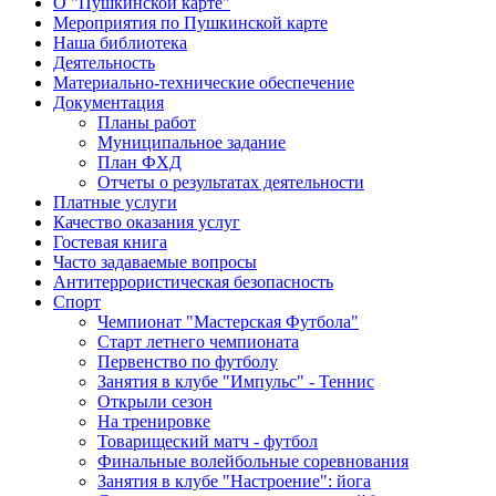
О "Пушкинской карте"
Мероприятия по Пушкинской карте
Наша библиотека
Деятельность
Материально-технические обеспечение
Документация
Планы работ
Муниципальное задание
План ФХД
Отчеты о результатах деятельности
Платные услуги
Качество оказания услуг
Гостевая книга
Часто задаваемые вопросы
Антитеррористическая безопасность
Спорт
Чемпионат "Мастерская Футбола"
Старт летнего чемпионата
Первенство по футболу
Занятия в клубе "Импульс" - Теннис
Открыли сезон
На тренировке
Товарищеский матч - футбол
Финальные волейбольные соревнования
Занятия в клубе "Настроение": йога