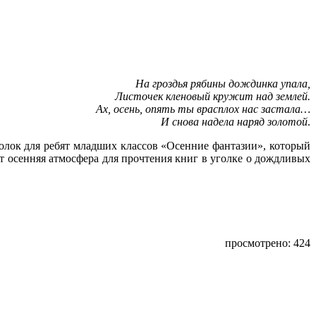
На гроздья рябины дождинка упала,
Листочек кленовый кружит над землей.
Ах, осень, опять ты врасплох нас застала…
И снова надела наряд золотой
.
голок для ребят младших классов «Осенние фантазии», который
 осенняя атмосфера для прочтения книг в уголке о дождливых
просмотрено: 424