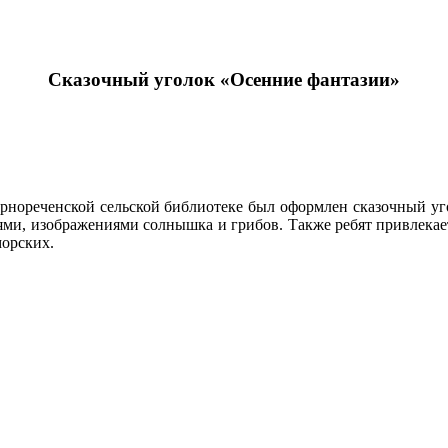
Сказочный уголок «Осенние фантазии»
Чернореченской сельской библиотеке был оформлен сказочный у
и, изображениями солнышка и грибов. Также ребят привлекает
морских.