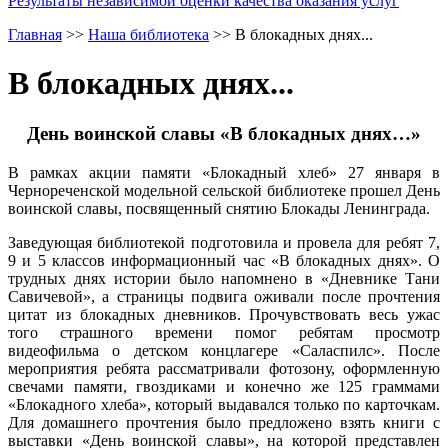
Результаты независимой оценки качества оказания услуг
Главная
>>
Наша библиотека
>>
В блокадных днях...
В блокадных днях...
День воинской славы «В блокадных днях…»
В рамках акции памяти «Блокадный хлеб» 27 января в
Чернореченской модельной сельской библиотеке прошел День
воинской славы, посвященный снятию Блокады Ленинграда.
Заведующая библиотекой подготовила и провела для ребят 7,
9 и 5 классов информационный час «В блокадных днях». О
трудных днях истории было напомнено в «Дневнике Тани
Савичевой», а страницы подвига оживали после прочтения
цитат из блокадных дневников. Прочувствовать весь ужас
того страшного времени помог ребятам просмотр
видеофильма о детском концлагере «Саласпилс». После
мероприятия ребята рассматривали фотозону, оформленную
свечами памяти, гвоздиками и конечно же 125 граммами
«Блокадного хлеба», который выдавался только по карточкам.
Для домашнего прочтения было предложено взять книги с
выставки «День воинской славы», на которой представлен