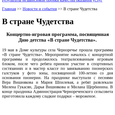
Результаты независимой оценки качества оказания услуг
Главная
>>
Новости и события
>>
В стране Чудетства
В стране Чудетства
Концертно-игровая программа, посвященная
Дню детства «В стране Чудетства».
19 мая в Доме культуры села Черноречье прошла программа
«В стране Чудетства». Мероприятие началось с концертной
программы и продолжилось театрализованным игровым
блоком, после чего ребята приняли участие в спортивных
состязаниях и в мастер классе по завязыванию пионерских
галстуков у фото зоны, посвященной 100-летию со дня
основания пионерии. На празднике выступали с песнями
Вера Вишнякова и Мария Шпилевая, а ребят развлекали
Милена Гукасян, Дарья Вишнякова и Милана Щербинина. В
конце праздника Администрация Чернореченского сельсовета
приготовила каждому сладкие подарки – мороженое.