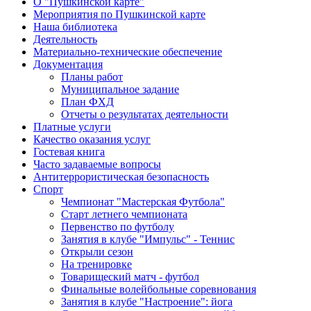
О "Пушкинской карте"
Мероприятия по Пушкинской карте
Наша библиотека
Деятельность
Материально-технические обеспечение
Документация
Планы работ
Муниципальное задание
План ФХД
Отчеты о результатах деятельности
Платные услуги
Качество оказания услуг
Гостевая книга
Часто задаваемые вопросы
Антитеррористическая безопасность
Спорт
Чемпионат "Мастерская Футбола"
Старт летнего чемпионата
Первенство по футболу
Занятия в клубе "Импульс" - Теннис
Открыли сезон
На тренировке
Товарищеский матч - футбол
Финальные волейбольные соревнования
Занятия в клубе "Настроение": йога