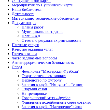
О "Пушкинской карте"
Мероприятия по Пушкинской карте
Наша библиотека
Деятельность
Материально-технические обеспечение
Документация
Планы работ
Муниципальное задание
План ФХД
Отчеты о результатах деятельности
Платные услуги
Качество оказания услуг
Гостевая книга
Часто задаваемые вопросы
Антитеррористическая безопасность
Спорт
Чемпионат "Мастерская Футбола"
Старт летнего чемпионата
Первенство по футболу
Занятия в клубе "Импульс" - Теннис
Открыли сезон
На тренировке
Товарищеский матч - футбол
Финальные волейбольные соревнования
Занятия в клубе "Настроение": йога