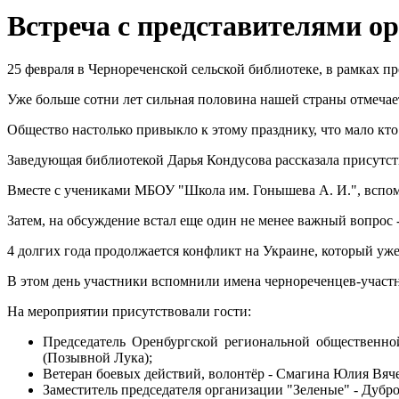
Встреча с представителями о
25 февраля в Чернореченской сельской библиотеке, в рамках п
Уже больше сотни лет сильная половина нашей страны отмечает
Общество настолько привыкло к этому празднику, что мало кто
Заведующая библиотекой Дарья Кондусова рассказала присутст
Вместе с учениками МБОУ "Школа им. Гонышева А. И.", вспо
Затем, на обсуждение встал еще один не менее важный вопрос
4 долгих года продолжается конфликт на Украине, который уже
В этом день участники вспомнили имена чернореченцев-участн
На мероприятии присутствовали гости:
Председатель Оренбургской региональной общественн
(Позывной Лука);
Ветеран боевых действий, волонтёр - Смагина Юлия Вяч
Заместитель председателя организации "Зеленые" - Дуб